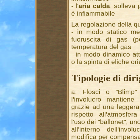
- l'
aria calda
: solleva
è infiammabile
La regolazione della qu
- in modo statico med
fuoruscita di gas (p
temperatura del gas
- in modo dinamico att
o la spinta di eliche ori
Tipologie di diri
a. Flosci o "Blimp"
l'involucro mantiene
grazie ad una leggera
rispetto all'atmosfer
l'uso dei "ballonet", uno
all'interno dell'invo
modifica per compensare