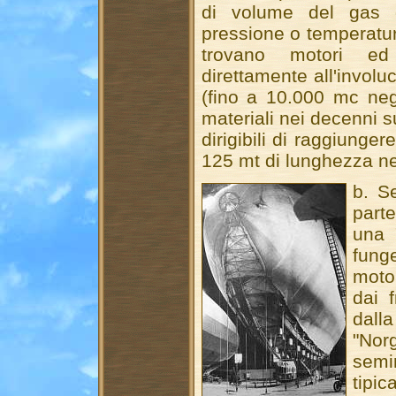
di volume del gas d
pressione o temperatur
trovano motori ed
direttamente all'involu
(fino a 10.000 mc negl
materiali nei decenni 
dirigibili di raggiung
125 mt di lunghezza nel
b. Se
part
una 
fung
motor
dai 
dall
"Nor
semi
tipi