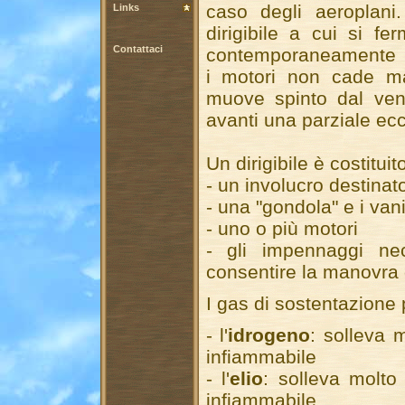
caso degli aeroplani
Links
dirigibile a cui si fer
Contattaci
contemporaneamente t
i motori non cade m
muove spinto dal ven
avanti una parziale ec
Un dirigibile è costituit
- un involucro destinato
- una "gondola" e i vani
- uno o più motori
- gli impennaggi nece
consentire la manovra d
I gas di sostentazione
- l'
idrogeno
: solleva 
infiammabile
- l'
elio
: solleva molto
infiammabile