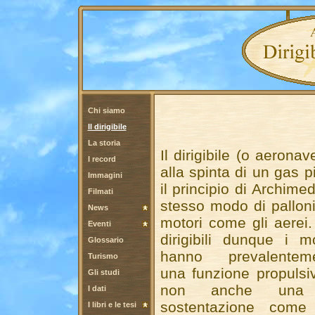
Chi siamo
Il dirigibile
La storia
Il dirigibile (o aeron
I record
alla spinta di un gas p
Immagini
il principio di Archime
Filmati
stesso modo di pallon
News
motori come gli aerei
Eventi
dirigibili dunque i mo
Glossario
hanno prevalentem
Turismo
una funzione propulsi
Gli studi
non anche una
I dati
sostentazione come
I libri e le tesi