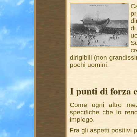
Ca
pr
di
di
u
S
c
dirigibili (non grandiss
pochi uomini.
I punti di forza 
Come ogni altro mezzo
specifiche che lo ren
impiego.
Fra gli aspetti positivi